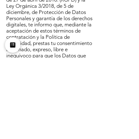
Ley Orgánica 3/2018, de 5 de
diciembre, de Protección de Datos
Personales y garantía de los derechos
digitales, te informo que, mediante la
aceptación de estos términos de
contratación y la Política de
Privacidad, prestas tu consentimiento
informado, expreso, libre e
inequívoco para que los Datos que
proporcionas, sean tratados por Anaí
López Ballesteros, como responsable
del tratamiento.
Podrás ejercitar tus derechos de
acceso, rectificación, cancelación y
oposición contactando a:
contacto@plataformadeespanol.com
Toda información recibida por parte
del cliente ya sean imágenes, correos,
textos, datos de acceso como
usuarios y contraseñas, se tratará de
modo confidencial, estando
totalmente prohibida la cesión a