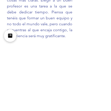
cosas más claras. Elegir a un buen 
profesor es una tarea a la que se 
debe dedicar tiempo. Piensa que 
tenéis que formar un buen equipo y 
no todo el mundo vale, pero cuando 
encuentras al que encaja contigo, la 
experiencia será muy gratificante.
*
Charlatán
: se trata de una persona 
que no es profesional, pero te 
engaña para hacerte creer que sí lo 
es.
*
Gato encerrado
: cuando una 
situación no es limpia ni está clara, 
probablemente porque alguien 
pretende engañarte.
Avanzado
Medio