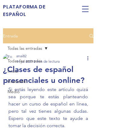
PLATAFORMA DE
ESPAÑOL
Entrada
Todas las entradas
anai82
Todas las entradas
14 jul 2021
2 min de lectura
¿Clases de español
Inicial
presenciales u online?
Avanzado
Si estás leyendo este artículo quizá 
Medio
sea porque te estás planteando 
hacer un curso de español en línea, 
pero tal vez tienes algunas dudas. 
Espero que este texto te ayude a 
tomar la decisión correcta.