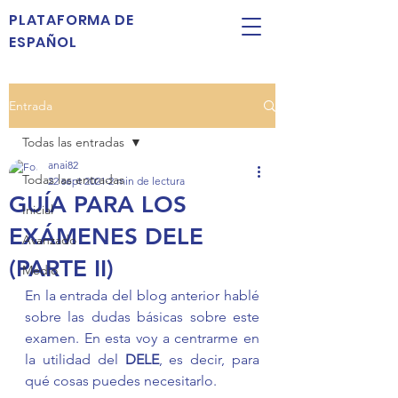
PLATAFORMA DE
ESPAÑOL
Entrada
Todas las entradas
anai82
Todas las entradas
22 sept 2021
2 min de lectura
GUÍA PARA LOS
Inicial
EXÁMENES DELE
Avanzado
(PARTE II)
Medio
En la entrada del blog anterior hablé 
sobre las dudas básicas sobre este 
examen. En esta voy a centrarme en 
la utilidad del 
DELE
, es decir, para 
qué cosas puedes necesitarlo. 