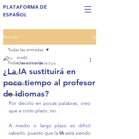
PLATAFORMA DE
ESPAÑOL
Entrada
Todas las entradas
anai82
Todas las entradas
13 ene
2 min de lectura
¿La IA sustituirá en
Inicial
poco tiempo al profesor
Avanzado
de idiomas?
Medio
Por decirlo en pocas palabras, creo 
que a corto plazo, no.
A medio o largo plazo es difícil 
saberlo, puesto que la 
IA 
está siendo 