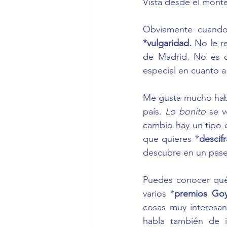
Vista desde el monte
*vulgaridad. 
No le r
de Madrid. No es q
especial en cuanto a 
Me gusta mucho habl
país. 
Lo bonito 
se v
cambio hay un tipo 
que quieres *
descifr
descubre en un pase
Puedes conocer qué h
varios *
premios Go
cosas muy interesant
habla también de id