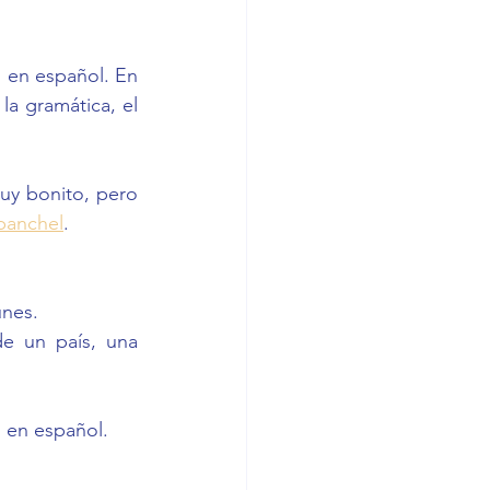
s en español. En 
a gramática, el 
uy bonito, pero 
abanchel
. 
nes. 
de un país, una 
s en español.