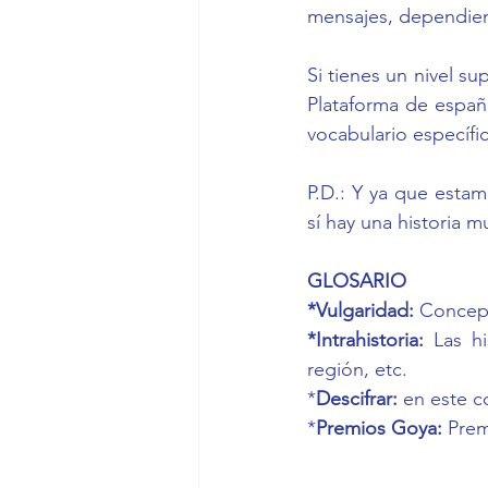
mensajes, dependiend
Si tienes un nivel su
Plataforma de españo
vocabulario específi
P.D.: Y ya que estam
sí hay una historia m
GLOSARIO
*Vulgaridad: 
Concept
*Intrahistoria: 
Las hi
región, etc.
*
Descifrar: 
en este co
*
Premios Goya: 
Prem