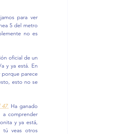
Obviamente cuando viajamos queremos ver algo que nos guste, no viajamos para ver 
nea 5 del metro 
plemente no es 
ón oficial de un 
 y ya está. En 
r porque parece 
esto, esto no se 
 47
.
 Ha ganado 
á a comprender 
nita y ya está, 
 tú veas otros 