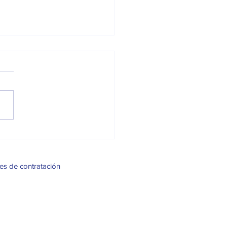
a semana de la muerte,
emos de "ella".
es de contratación