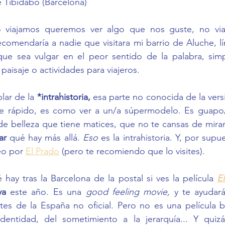
 Tibidabo (Barcelona) 
ecomendaría a nadie que visitara mi barrio de Aluche, lí
ue sea vulgar en el peor sentido de la palabra, sim
paisaje o actividades para viajeros. 
ar de la 
*intrahistoria,
 esa parte no conocida de la versi
e rápido, es como ver a un/a súpermodelo. Es guapo/a
de belleza que tiene matices, que no te cansas de mira
ar
 qué hay más allá. 
Eso
 es la intrahistoria. Y, por supu
o por 
El Prado
 (pero te recomiendo que lo visites). 
ay tras la Barcelona de la postal si ves la película 
El
ya 
este año. Es una 
good feeling movie, 
y te ayudar
es de la España no oficial. Pero no es una película bo
entidad, del sometimiento a la jerarquía... Y quizá