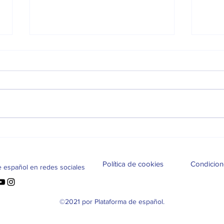
¿La IA sustituirá en poco
En l
tiempo al profesor de
habl
idiomas?
Política de cookies
Condicion
e español en redes sociales
©2021 por Plataforma de español.