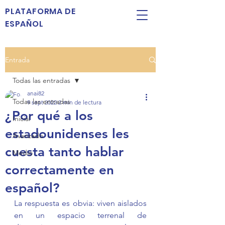
PLATAFORMA DE
ESPAÑOL
Entrada
Todas las entradas
anai82
Todas las entradas
9 sept 2022
2 min de lectura
¿Por qué a los
Inicial
estadounidenses les
Avanzado
cuesta tanto hablar
Medio
correctamente en
español?
La respuesta es obvia: viven aislados 
en un espacio terrenal de 