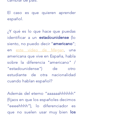
cambiar de país. 
El caso es que quieren aprender 
español.
¿Y qué es lo que hace que puedas 
identificar a un 
estadounidense
 (lo 
siento, no puedo decir “
americano
”; 
en 
este vídeo de Megan
, una 
americana que vive en España, habla 
sobre la diferencia "americano" / 
"estadounidense") de otro 
estudiante de otra nacionalidad 
cuando hablan español? 
Además del eterno “aaaaaahhhhhh” 
(fijaos en que los españoles decimos 
“eeeehhhh”), lo diferenciador es 
que no suelen usar muy bien 
los 