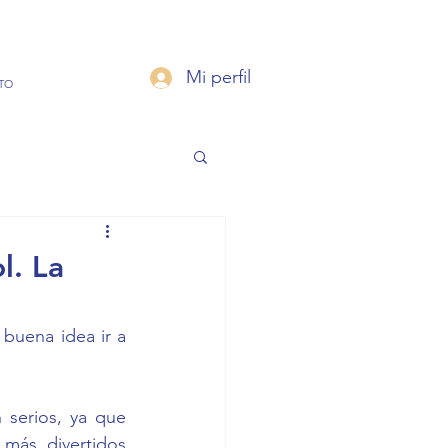
Mi perfil
TO
l. La
buena idea ir a 
 serios, ya que 
más divertidos 