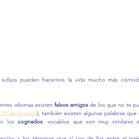
entes idiomas existen 
falsos amigos
 de los que no te pu
l 19 de octubre
), también existen algunas palabras que
on los 
cognados
: vocablos que son muy similares en
nción a los términos que sí son de fiar entre el inglé