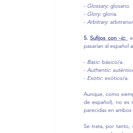
- 
Glossary
: glosario.
- 
Glory
: gloria.
- 
Arbitrary
: arbitrario
5. 
Sufijos con -
ic
: 
 e
pasarían al español
- 
Basic
: básico/a.
- 
Authentic
: auténtic
- 
Exotic
: exótico/a.
Aunque, como siempr
de español), no es m
parecidas en ambos 
Se trata, por tanto