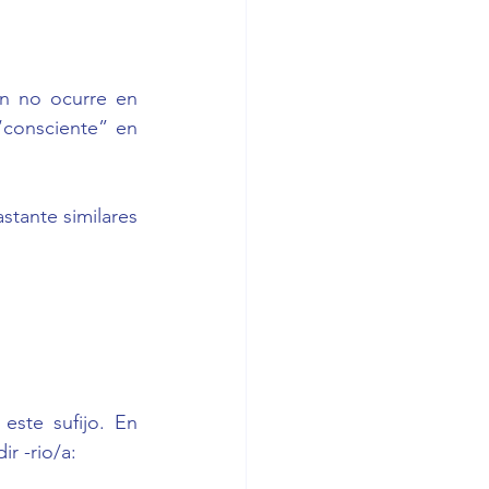
n no ocurre en 
“consciente” en 
stante similares 
ste sufijo. En 
r -rio/a: