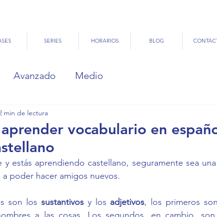
ASES
SERIES
HORARIOS
BLOG
CONTAC
Avanzado
Medio
2 min de lectura
 aprender vocabulario en españo
astellano
e y estás aprendiendo castellano, seguramente sea una 
as a poder hacer amigos nuevos.
s son los 
sustantivos 
y los 
adjetivos
, los primeros son
nombres a las cosas. Los segundos, en cambio, son 