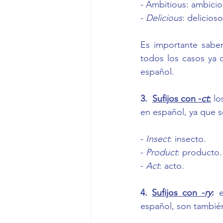
- Ambitious: ambicio
- 
Delicious
: delicioso
Es importante sabe
todos los casos ya 
español.
3.
Sufijos con -
ct
:
 lo
en español, ya que s
- 
Insect
: insecto.
- 
Product
: producto.
- 
Act
: acto.
4. 
Sufijos con -
ry
: 
español, son también