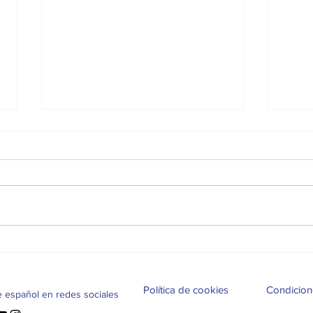
¿La IA sustituirá en poco
En l
tiempo al profesor de
habl
idiomas?
Política de cookies
Condicion
e español en redes sociales