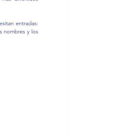
Para entrar en esta fiesta lingüística y hacerte amigo de todos ellos se necesitan entradas: 
os nombres y los 