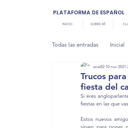
PLATAFORMA DE ESPAÑOL
INICIO
SOBRE MÍ
CL
Todas las entradas
Inicial
anai82
10 nov 2021
Trucos para
fiesta del c
Si eres angloparlant
fiestas en las que v
Estos nuevos amigo
sirven para poner 