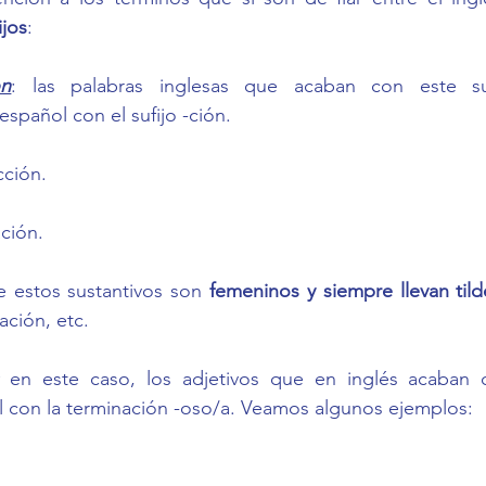
ijos
:
on
: las palabras inglesas que acaban con este suf
spañol con el sufijo -ción.
acción.
ación.
 estos sustantivos son 
femeninos y siempre llevan tild
ación, etc.
 en este caso, los adjetivos que en inglés acaban co
l con la terminación -oso/a. Veamos algunos ejemplos: