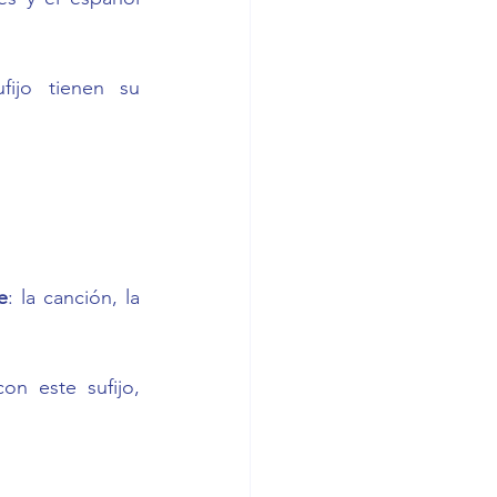
ijo tienen su 
e
: la canción, la 
n este sufijo, 