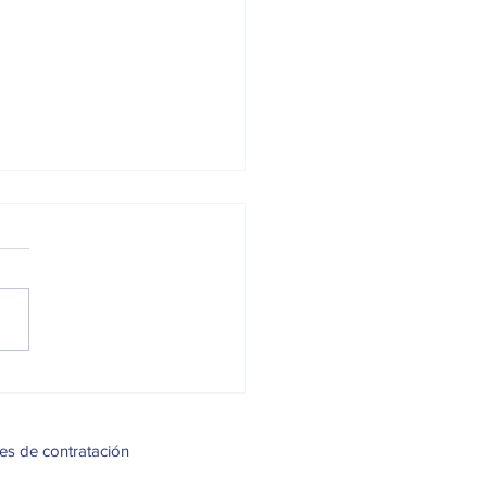
a semana de la muerte,
emos de "ella".
es de contratación