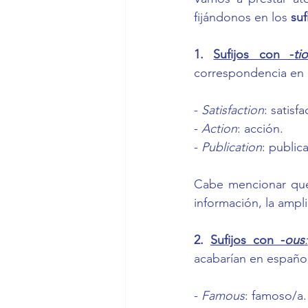
fijándonos en los 
suf
1. 
Sufijos con -
ti
correspondencia en e
- 
Satisfaction
: satisf
- 
Action
: acción.
- 
Publication
: public
Cabe mencionar que
información, la ampli
2. 
Sufijos con -
ous
:
acabarían en españo
- 
Famous
: famoso/a.