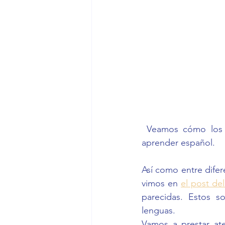
 Veamos cómo los sufijos pueden hacernos la vida mucho más cómoda a la hora de 
aprender español. 
Así como entre difer
vimos en 
el post de
parecidas. Estos s
lenguas. 
Vamos a prestar ate