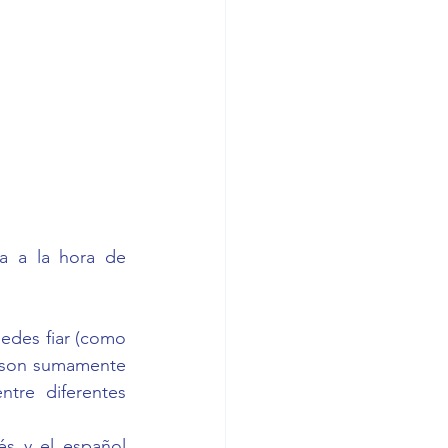
edes fiar (como 
 son sumamente 
tre diferentes 
s y el español 